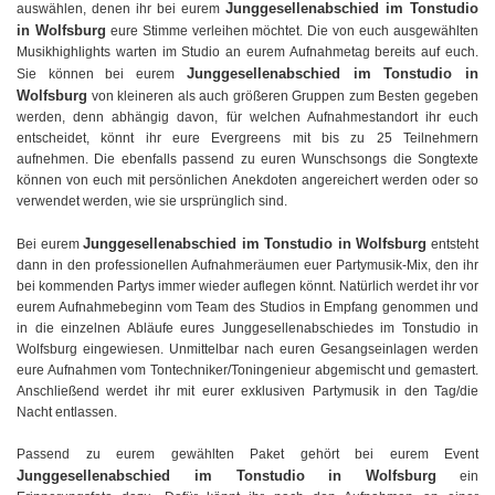
Junggesellenabschied im Tonstudio
auswählen, denen ihr bei eurem
in Wolfsburg
eure Stimme verleihen möchtet. Die von euch ausgewählten
Musikhighlights warten im Studio an eurem Aufnahmetag bereits auf euch.
Junggesellenabschied im Tonstudio in
Sie können bei eurem
Wolfsburg
von kleineren als auch größeren Gruppen zum Besten gegeben
werden, denn abhängig davon, für welchen Aufnahmestandort ihr euch
entscheidet, könnt ihr eure Evergreens mit bis zu 25 Teilnehmern
aufnehmen. Die ebenfalls passend zu euren Wunschsongs die Songtexte
können von euch mit persönlichen Anekdoten angereichert werden oder so
verwendet werden, wie sie ursprünglich sind.
Junggesellenabschied im Tonstudio in Wolfsburg
Bei eurem
entsteht
dann in den professionellen Aufnahmeräumen euer Partymusik-Mix, den ihr
bei kommenden Partys immer wieder auflegen könnt. Natürlich werdet ihr vor
eurem Aufnahmebeginn vom Team des Studios in Empfang genommen und
in die einzelnen Abläufe eures Junggesellenabschiedes im Tonstudio in
Wolfsburg eingewiesen. Unmittelbar nach euren Gesangseinlagen werden
eure Aufnahmen vom Tontechniker/Toningenieur abgemischt und gemastert.
Anschließend werdet ihr mit eurer exklusiven Partymusik in den Tag/die
Nacht entlassen.
Passend zu eurem gewählten Paket gehört bei eurem Event
Junggesellenabschied im Tonstudio in Wolfsburg
ein