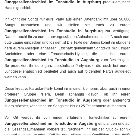
Junggesellenabschied im Tonstudio in Augsburg
produziert, nach
Hause geschickt.
Ihr könnt die Songs für eure Party aus einer Datenbank mit über 50.000
Songs aussuchen und wir stellen sie euch zu eurem
Junggesellenabschied im Tonstudio in Augsburg
zur Verfügung.
Dann braucht ihr zu eurem unvergesslichen Aufnahmetermin bloß noch eure
gute Laune einpacken und los geht’s! Die Texte der Songs könnt ihr übrigens
gern eurem Anliegen anpassen. Erschafft gemeinsam Songtexte mit lustigen
Anekdoten oder eine Freundschafts-Hymne, die ihr bei eurem
Junggesellenabschied im Tonstudio in Augsburg
zum Besten gebt.
So produziert ihr eure ganz persönliche Partymusik, die euch bei eurem
Junggesellenabschied begleitet und auch auf folgenden Partys aufgelegt
werden kann.
Diese kreative Karaoke-Party könnt ihr in einer kleineren, aber auch in einer
größeren Gruppe feiern. Denn abhängig davon, ob ihr euren
Junggesellenabschied im Tonstudio in Augsburg
oder andernorts
feiern möchtet, könnt ihr eure Songs mit bis zu 25 Teilnehmern aufnehmen.
Vor Ort werdet ihr von einem erfahrenen Tontechniker zu eurem
Junggesellenabschied im Tonstudio in Augsburg
empfangen und auf
die Gesangsaufnahmen vorbereitet. Nachdem ihr mit der Studio-Technik
vertraut gemacht wurdet, dürft ihr eure stimmlichen Qualitäten in der dafür