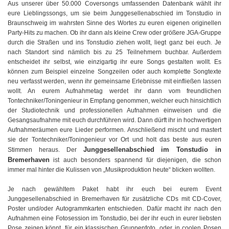
Aus unserer über 50.000 Coversongs umfassenden Datenbank wählt ihr
eure Lieblingssongs, um sie beim Junggesellenabschied im Tonstudio in
Braunschweig im wahrsten Sinne des Wortes zu euren eigenen originellen
Party-Hits zu machen. Ob ihr dann als kleine Crew oder größere JGA-Gruppe
durch die Straßen und ins Tonstudio ziehen wollt, liegt ganz bei euch. Je
nach Standort sind nämlich bis zu 25 Teilnehmern buchbar. Außerdem
entscheidet ihr selbst, wie einzigartig ihr eure Songs gestalten wollt. Es
können zum Beispiel einzelne Songzeilen oder auch komplette Songtexte
neu verfasst werden, wenn ihr gemeinsame Erlebnisse mit einfließen lassen
wollt. An eurem Aufnahmetag werdet ihr dann vom freundlichen
Tontechniker/Toningenieur in Empfang genommen, welcher euch hinsichtlich
der Studiotechnik und professionellen Aufnahmen einweisen und die
Gesangsaufnahme mit euch durchführen wird. Dann dürft ihr in hochwertigen
Aufnahmeräumen eure Lieder performen. Anschließend mischt und mastert
sie der Tontechniker/Toningenieur vor Ort und holt das beste aus euren
Junggesellenabschied im Tonstudio in
Stimmen heraus. Der
Bremerhaven
ist auch besonders spannend für diejenigen, die schon
immer mal hinter die Kulissen von „Musikproduktion heute“ blicken wollten.
Je nach gewähltem Paket habt ihr euch bei eurem Event
Junggesellenabschied in Bremerhaven für zusätzliche CDs mit CD-Cover,
Poster und/oder Autogrammkarten entschieden. Dafür macht ihr nach den
Aufnahmen eine Fotosession im Tonstudio, bei der ihr euch in eurer liebsten
Pose zeigen könnt, für ein klassischen Gruppenfoto, oder in coolen Posen