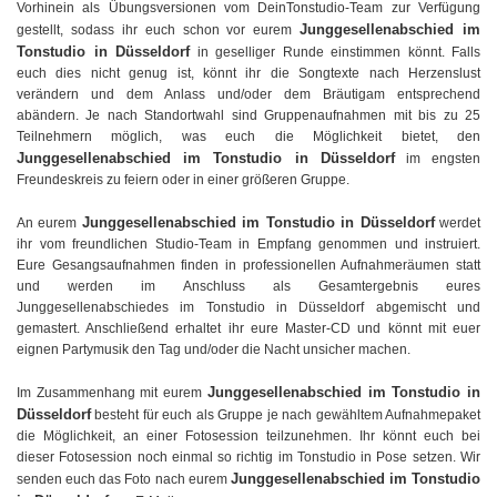
Vorhinein als Übungsversionen vom DeinTonstudio-Team zur Verfügung
Junggesellenabschied im
gestellt, sodass ihr euch schon vor eurem
Tonstudio in Düsseldorf
in geselliger Runde einstimmen könnt. Falls
euch dies nicht genug ist, könnt ihr die Songtexte nach Herzenslust
verändern und dem Anlass und/oder dem Bräutigam entsprechend
abändern. Je nach Standortwahl sind Gruppenaufnahmen mit bis zu 25
Teilnehmern möglich, was euch die Möglichkeit bietet, den
Junggesellenabschied im Tonstudio in Düsseldorf
im engsten
Freundeskreis zu feiern oder in einer größeren Gruppe.
Junggesellenabschied im Tonstudio in Düsseldorf
An eurem
werdet
ihr vom freundlichen Studio-Team in Empfang genommen und instruiert.
Eure Gesangsaufnahmen finden in professionellen Aufnahmeräumen statt
und werden im Anschluss als Gesamtergebnis eures
Junggesellenabschiedes im Tonstudio in Düsseldorf abgemischt und
gemastert. Anschließend erhaltet ihr eure Master-CD und könnt mit euer
eignen Partymusik den Tag und/oder die Nacht unsicher machen.
Junggesellenabschied im Tonstudio in
Im Zusammenhang mit eurem
Düsseldorf
besteht für euch als Gruppe je nach gewähltem Aufnahmepaket
die Möglichkeit, an einer Fotosession teilzunehmen. Ihr könnt euch bei
dieser Fotosession noch einmal so richtig im Tonstudio in Pose setzen. Wir
Junggesellenabschied im Tonstudio
senden euch das Foto nach eurem