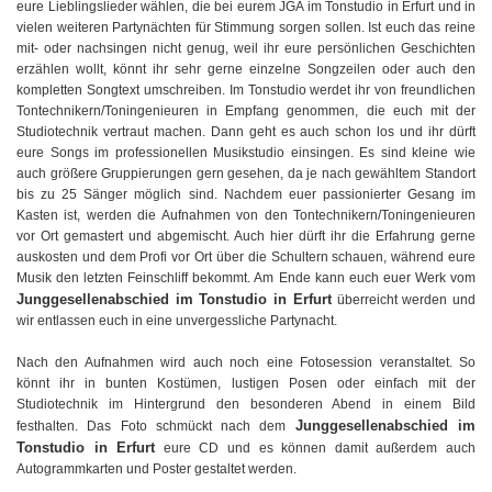
eure Lieblingslieder wählen, die bei eurem JGA im Tonstudio in Erfurt und in
vielen weiteren Partynächten für Stimmung sorgen sollen. Ist euch das reine
mit- oder nachsingen nicht genug, weil ihr eure persönlichen Geschichten
erzählen wollt, könnt ihr sehr gerne einzelne Songzeilen oder auch den
kompletten Songtext umschreiben. Im Tonstudio werdet ihr von freundlichen
Tontechnikern/Toningenieuren in Empfang genommen, die euch mit der
Studiotechnik vertraut machen. Dann geht es auch schon los und ihr dürft
eure Songs im professionellen Musikstudio einsingen. Es sind kleine wie
auch größere Gruppierungen gern gesehen, da je nach gewähltem Standort
bis zu 25 Sänger möglich sind. Nachdem euer passionierter Gesang im
Kasten ist, werden die Aufnahmen von den Tontechnikern/Toningenieuren
vor Ort gemastert und abgemischt. Auch hier dürft ihr die Erfahrung gerne
auskosten und dem Profi vor Ort über die Schultern schauen, während eure
Musik den letzten Feinschliff bekommt. Am Ende kann euch euer Werk vom
Junggesellenabschied im Tonstudio in Erfurt
überreicht werden und
wir entlassen euch in eine unvergessliche Partynacht.
Nach den Aufnahmen wird auch noch eine Fotosession veranstaltet. So
könnt ihr in bunten Kostümen, lustigen Posen oder einfach mit der
Studiotechnik im Hintergrund den besonderen Abend in einem Bild
Junggesellenabschied im
festhalten. Das Foto schmückt nach dem
Tonstudio in Erfurt
eure CD und es können damit außerdem auch
Autogrammkarten und Poster gestaltet werden.