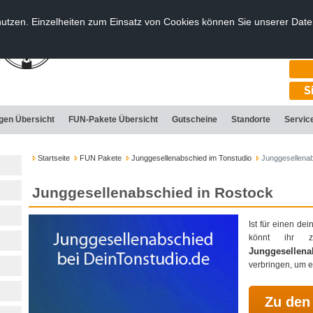
nutzen. Einzelheiten zum Einsatz von Cookies können Sie unserer Dat
T
S
ngen Übersicht
FUN-Pakete Übersicht
Gutscheine
Standorte
Servic
Startseite
FUN Pakete
Junggesellenabschied im Tonstudio
Junggesellenab
Junggesellenabschied in Rostock
Ist für einen d
könnt ihr 
Junggesellen
verbringen, um e
Zu den