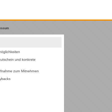
essum
öglichkeiten
utschein und konkrete
Aufnahme zum Mitnehmen
aybacks