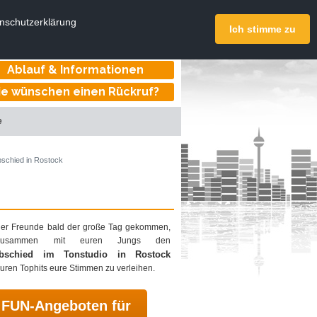
DeinTonstudio.de
enschutzerklärung
onstudios deutschlandweit
Ich stimme zu
Online buchen
Ablauf & Informationen
ie wünschen einen Rückruf?
e
schied in Rostock
einer Freunde bald der große Tag gekommen,
zusammen mit euren Jungs den
abschied im Tonstudio in Rostock
uren Tophits eure Stimmen zu verleihen.
 FUN-Angeboten für