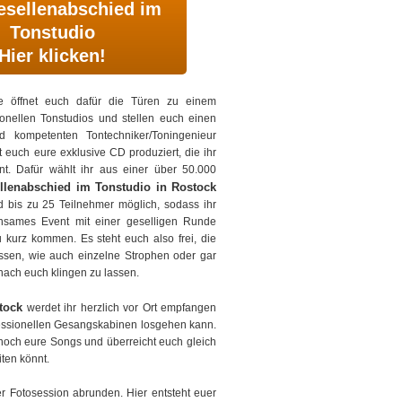
sellenabschied im
Tonstudio
Hier klicken!
de öffnet euch dafür die Türen zu einem
ionellen Tonstudios und stellen euch einen
nd kompetenten Tontechniker/Toningenieur
it euch eure exklusive CD produziert, die ihr
. Dafür wählt ihr aus einer über 50.000
llenabschied im Tonstudio in Rostock
d bis zu 25 Teilnehmer möglich, sodass ihr
sames Event mit einer geselligen Runde
 kurz kommen. Es steht euch also frei, die
ssen, wie auch einzelne Strophen oder gar
nach euch klingen zu lassen.
tock
werdet ihr herzlich vor Ort empfangen
fessionellen Gesangskabinen losgehen kann.
 noch eure Songs und überreicht euch gleich
ten könnt.
r Fotosession abrunden. Hier entsteht euer