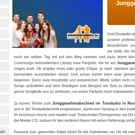
Jungge
DeinTonstudio.
unserer profess
freundlichen u
zur Seite, der m
noch am selben Tag mit auf den Weg nehmen und dazu feiern könnt
Junggese
Coversongs beinhaltenden Library eure Partyhits, die ihr am
singen wollt. Ob engster Kreis oder große Clique, je nach Standort sin
niemanden ausschließen müsst. Und schon vorher kann euer gemein
beginnen. Denn eure Kreativität und persönlichen Worte sollen nicht zu
Songs aufzuteilen und dem Bräutigam zum Beispiel ein Solo zu überla
ganze Songtexte neu zu verfassen, um euren Partymix noch individueller 
Junggesellenabschied im Tonstudio in Ros
Zu eurem Termin zum
und in die Tonstudiotechnik eingewiesen, damit euer Gesang in den pro
Im Anschluss mischt und mastert euer Tontechniker/Toningenieur vor Ort
die Master-CD, sodass ihr den weiteren Abend mit euren Partysongs einlei
ain
Passend zum gebuchten Paket könnt ihr die Aufnahmen vor Ort mit eine