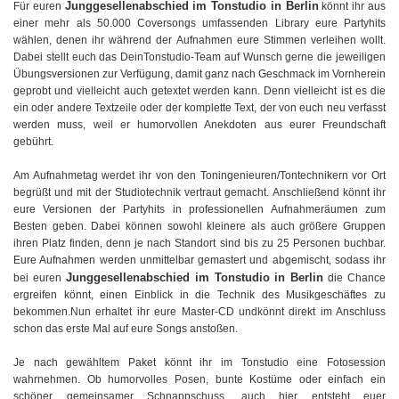
Junggesellenabschied im Tonstudio in Berlin
Für euren
könnt ihr aus
einer mehr als 50.000 Coversongs umfassenden Library eure Partyhits
wählen, denen ihr während der Aufnahmen eure Stimmen verleihen wollt.
Dabei stellt euch das DeinTonstudio-Team auf Wunsch gerne die jeweiligen
Übungsversionen zur Verfügung, damit ganz nach Geschmack im Vornherein
geprobt und vielleicht auch getextet werden kann. Denn vielleicht ist es die
ein oder andere Textzeile oder der komplette Text, der von euch neu verfasst
werden muss, weil er humorvollen Anekdoten aus eurer Freundschaft
gebührt.
Am Aufnahmetag werdet ihr von den Toningenieuren/Tontechnikern vor Ort
begrüßt und mit der Studiotechnik vertraut gemacht. Anschließend könnt ihr
eure Versionen der Partyhits in professionellen Aufnahmeräumen zum
Besten geben. Dabei können sowohl kleinere als auch größere Gruppen
ihren Platz finden, denn je nach Standort sind bis zu 25 Personen buchbar.
Eure Aufnahmen werden unmittelbar gemastert und abgemischt, sodass ihr
Junggesellenabschied im Tonstudio in Berlin
bei euren
die Chance
ergreifen könnt, einen Einblick in die Technik des Musikgeschäftes zu
bekommen.Nun erhaltet ihr eure Master-CD undkönnt direkt im Anschluss
schon das erste Mal auf eure Songs anstoßen.
Je nach gewähltem Paket könnt ihr im Tonstudio eine Fotosession
wahrnehmen. Ob humorvolles Posen, bunte Kostüme oder einfach ein
schöner gemeinsamer Schnappschuss, auch hier entsteht euer