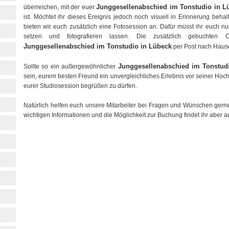
Junggesellenabschied im Tonstudio in L
überreichen, mit der euer
ist. Möchtet ihr dieses Ereignis jedoch noch visuell in Erinnerung beha
bieten wir euch zusätzlich eine Fotosession an. Dafür müsst ihr euch n
setzen und fotografieren lassen. Die zusätzlich gebucht
Junggesellenabschied im Tonstudio in Lübeck
per Post nach Hause
Junggesellenabschied im Tonstud
Sollte so ein außergewöhnlicher
sein, eurem besten Freund ein unvergleichliches Erlebnis vor seiner Hochz
eurer Studiosession begrüßen zu dürfen.
Natürlich helfen euch unsere Mitarbeiter bei Fragen und Wünschen gerne 
wichtigen Informationen und die Möglichkeit zur Buchung findet ihr aber a