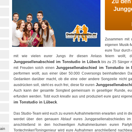
Zu den
Jungge
Zusammen mit d
eigenen Musik-Mi
eure Tour durch 
mit wie vielen eurer Jungs ihr diesen Anlass feiern wollt, 
Junggesellenabschied im Tonstudio in Lübeck
bis zu 25 Sänger mö
Junggesellenabschied im Tonstudio in
mit Freuden solch einen
performen wollt, aus einer über 50.000 Coversongs beinhaltenden D
Gedanken darüber macht, ob die eine oder andere Songzeile nicht ga
Junggesellenabschi
ausdrücken soll, steht es euch frei, diese für euren
Auch kann der gesamte Songtext gemeinsam in geselliger Runde, eur
erfunden werden. Tobt euch kreativ aus und produziert eure ganz eige
im Tonstudio in Lübeck
.
Das Studio-Team wird euch zu eurem Aufnahmetermin erwarten und in die 
werdet über den genauen Ablauf eures Junggesellenabschiedes im T
anschließend in den hochwertigen Aufnahmeräumen euren Partyh
ain
Tontechniker/Toningenieur wird eure Aufnahmen anschließend nachbea