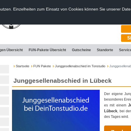
nutzen. Einzelheiten zum Einsatz von Cookies können Sie unserer Dat
T
S
ngen Übersicht
FUN-Pakete Übersicht
Gutscheine
Standorte
Servic
Startseite
FUN Pakete
Junggesellenabschied im Tonstudio
Junggesellenab
Junggesellenabschied in Lübeck
Der eigene Jung
besonderes Erei
J
es mit einem
Lübeck
, bei de
des Tages wird.