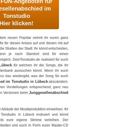
 FUN-Angeboten für
sellenabschied im
Tonstudio
Hier klicken!
em neuen Popstar nehmt ihr euren ganz
x für diesen Anlass auf und diesen mit auf
die Straßen der Stadt. Ihr könnt entscheiden,
denn je nach Standort sind für einen
glich. DeinTonstudio.de realisiert für euch
 Lübeck
für welchen ihr die Songs, die ihr
atenbank aussuchen könnt. Wenn ihr euch
nz das wiedergibt, was der Song für euch
ed im Tonstudio in Lübeck
abzuändern.
en Vorstellungen entsprechend, ganz neu
Junggesellenabschied
nen Versionen beim
Abläufe der Musikproduktion einweihen. Ihr
onstudio in Lübeck instruiert und könnt
its eure eigene Stimme verleihen. Der
rbeiten und euch in Form eurer Master-CD