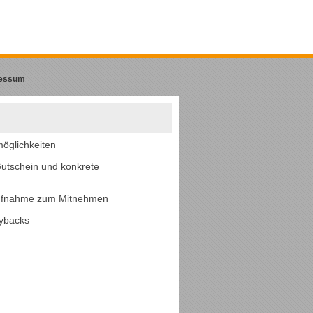
essum
öglichkeiten
utschein und konkrete
Aufnahme zum Mitnehmen
aybacks