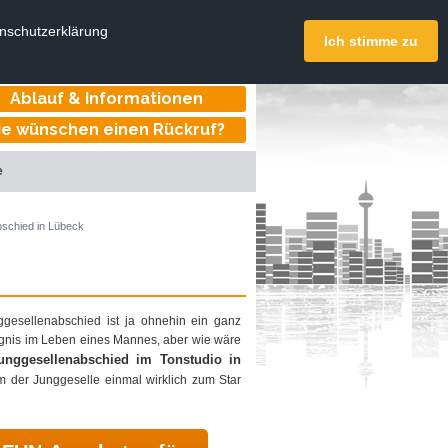
DeinTonstudio.de
enschutzerklärung
onstudios deutschlandweit
Ich stimme zu
Online buchen
Ablauf & Informationen
ie wünschen einen Rückruf?
e
schied in Lübeck
gesellenabschied ist ja ohnehin ein ganz
gnis im Leben eines Mannes, aber wie wäre
unggesellenabschied im Tonstudio in
m der Junggeselle einmal wirklich zum Star