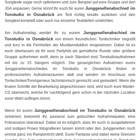
Songtexte sogar noch optimieren und zum Beispiel auf eure Gruppe und den
Junggesellenabschied im
JGA anpassen. Gerne könnt Ihr euch für euren
Tonstudio in Osnabrück
am Text richtig kreativ austoben und den
Songtext komplett oder auch nur einzelne Textstellen umdichten.
Junggesellenabschied im
Am Aufnahmetag werdet Ihr zu eurem
Tonstudio in Osnabrück
von einem freundlichen Tontechniker begrüßt
und kurz in die Feinheiten der Musikproduktion eingewiesen. Dabei ist es
euch überlassen ob Ihr eure Partyhits als gemütliche Runde oder größere
Gruppe aufnehmen wollt, denn je nach Standort sind Tonstudioaufnahmen
mit bis zu 25 Sängern möglich. Die gesanglichen Aufnahmen eures
Junggesellenabschiedes im Tonstudio in Osnabrück finden in
professionellen Aufnahmeräumen statt und werden im Anschluss vom
Tontechniker/Toningenieur fachmännisch gemischt und gemastert. Wenn die
finalen Schritte der Bearbeitung abgeschlossen sind, wird euch eure Master-
CD überreicht, welche Ihr nachfolgend gern schon in der nächsten Location
eurer Wahl auflegen könnt.
Junggesellenabschied im Tonstudio in Osnabrück
Wenn ihr euren
zelebriert, bekommt Ihr, passend zum gebuchten Aufnahmepaket, eine
Fotosession obendrauf. Dabei ist es möglich, dass Ihr euch in ausgefallenen
und lustigen Posen fotografieren lassen könnt oder den Junggesellen noch
einmal ganz ins Rampenlicht stellt. Eurer Fantasie sind dabei keine Grenzen