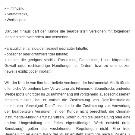
• Filmmusik,
• Soundtracks,
• Werbespots.
Darüber hinaus darf der Kunde die bearbeiteten Versionen mit folgenden
Inhalten nicht verbreiten und verwerten:
• anzüglicher, anstößiger, sexuell geprägter Inhalte;
• obszöner oder diffamierender Inhalte;
• Inhalte die geeignet sind/ist, Rassismus, Fanatismus, Hass, körperliche
Gewalt oder rechtswidrige Handlungen zu fördern bzw. zu unterstützen
(jeweils explizit oder implizit);
Will der Kunde von ihm bearbeitete Versionen der Instrumental-Musik für die
öffentliche Verbreitung bzw. Verwertung als Filmmusik, Soundtracks und/oder
Werbespots und/oder im Zusammenhang mit vorstehend ausgeschlossenen
Inhalten nutzen, hat er vorher die Zustimmung von DeinTonstudio.de
einzuholen. Verweigert DeinTonstudio.de die Zustimmung zur Verwertung
der bearbeiteten Versionen ist der Kunde nicht berechtigt, die Original-
Instrumental-Musik hierfür zu nutzen. Sofern durch die Bearbeitung oder eine
andere Umgestaltung ein freies eigenständiges Werk entsteht (freie
Benutzung), gelten die vorstehenden Regelungen nicht. Eine freie
Bearbeitung an einem Werk der Musik entsteht allerdings nach § 24 Abs. 2