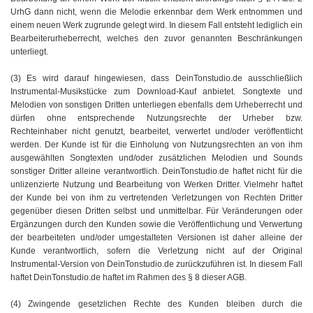
UrhG dann nicht, wenn die Melodie erkennbar dem Werk entnommen und
einem neuen Werk zugrunde gelegt wird. In diesem Fall entsteht lediglich ein
Bearbeiterurheberrecht, welches den zuvor genannten Beschränkungen
unterliegt.
(3) Es wird darauf hingewiesen, dass DeinTonstudio.de ausschließlich
Instrumental-Musikstücke zum Download-Kauf anbietet. Songtexte und
Melodien von sonstigen Dritten unterliegen ebenfalls dem Urheberrecht und
dürfen ohne entsprechende Nutzungsrechte der Urheber bzw.
Rechteinhaber nicht genutzt, bearbeitet, verwertet und/oder veröffentlicht
werden. Der Kunde ist für die Einholung von Nutzungsrechten an von ihm
ausgewählten Songtexten und/oder zusätzlichen Melodien und Sounds
sonstiger Dritter alleine verantwortlich. DeinTonstudio.de haftet nicht für die
unlizenzierte Nutzung und Bearbeitung von Werken Dritter. Vielmehr haftet
der Kunde bei von ihm zu vertretenden Verletzungen von Rechten Dritter
gegenüber diesen Dritten selbst und unmittelbar. Für Veränderungen oder
Ergänzungen durch den Kunden sowie die Veröffentlichung und Verwertung
der bearbeiteten und/oder umgestalteten Versionen ist daher alleine der
Kunde verantwortlich, sofern die Verletzung nicht auf der Original
Instrumental-Version von DeinTonstudio.de zurückzuführen ist. In diesem Fall
haftet DeinTonstudio.de haftet im Rahmen des § 8 dieser AGB.
(4) Zwingende gesetzlichen Rechte des Kunden bleiben durch die