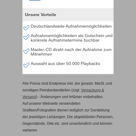
Unsere Vorteile
Deutschlandweite Aufnahmemöglichkeiten
Aufnahmemöglichkeiten als Gutschein und
konkrete Aufnahmetermine buchbar
Master-CD direkt nach der Aufnahme zum
Mitnehmen
Auswahl aus über 50.000 Playbacks
Alle Preise sind Endpreise inkl. der gesetzl. MwSt. und
sonstigen Preisbestandteilen (zzgl.
Verpackung &
Versand
) - Änderungen und Irrtümer vorbehalten.
Auf unserer Webseite verwendeten
Grafiken/Fotografien dienen lediglich zur Darstellung
der jeweiligen Leistungen. Die abgebildeten Personen,
Gegenstände, Orte etc. sind unverbindlich und können
variieren.