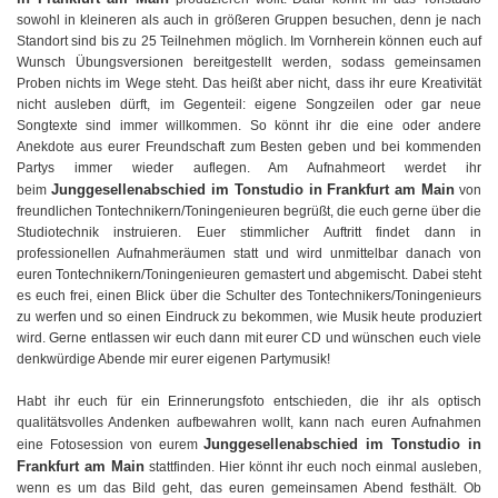
sowohl in kleineren als auch in größeren Gruppen besuchen, denn je nach
Standort sind bis zu 25 Teilnehmen möglich. Im Vornherein können euch auf
Wunsch Übungsversionen bereitgestellt werden, sodass gemeinsamen
Proben nichts im Wege steht. Das heißt aber nicht, dass ihr eure Kreativität
nicht ausleben dürft, im Gegenteil: eigene Songzeilen oder gar neue
Songtexte sind immer willkommen. So könnt ihr die eine oder andere
Anekdote aus eurer Freundschaft zum Besten geben und bei kommenden
Partys immer wieder auflegen. Am Aufnahmeort werdet ihr
Junggesellenabschied im Tonstudio in Frankfurt am Main
beim
von
freundlichen Tontechnikern/Toningenieuren begrüßt, die euch gerne über die
Studiotechnik instruieren. Euer stimmlicher Auftritt findet dann in
professionellen Aufnahmeräumen statt und wird unmittelbar danach von
euren Tontechnikern/Toningenieuren gemastert und abgemischt. Dabei steht
es euch frei, einen Blick über die Schulter des Tontechnikers/Toningenieurs
zu werfen und so einen Eindruck zu bekommen, wie Musik heute produziert
wird. Gerne entlassen wir euch dann mit eurer CD und wünschen euch viele
denkwürdige Abende mir eurer eigenen Partymusik!
Habt ihr euch für ein Erinnerungsfoto entschieden, die ihr als optisch
qualitätsvolles Andenken aufbewahren wollt, kann nach euren Aufnahmen
Junggesellenabschied im Tonstudio in
eine Fotosession von eurem
Frankfurt am Main
stattfinden. Hier könnt ihr euch noch einmal ausleben,
wenn es um das Bild geht, das euren gemeinsamen Abend festhält. Ob