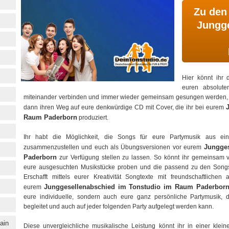
Zu den
Jungge
Hier könnt ihr 
euren absolute
miteinander verbinden und immer wieder gemeinsam gesungen werden, 
dann ihren Weg auf eure denkwürdige CD mit Cover, die ihr bei eurem
Raum Paderborn
produziert.
Ihr habt die Möglichkeit, die Songs für eure Partymusik aus ei
Jungge
zusammenzustellen und euch als Übungsversionen vor eurem
Paderborn
zur Verfügung stellen zu lassen. So könnt ihr gemeinsam
eure ausgesuchten Musikstücke proben und die passend zu den Songs
Erschafft mittels eurer Kreativität Songtexte mit freundschaftlichen
Junggesellenabschied im Tonstudio im Raum Paderbor
eurem
eure individuelle, sondern auch eure ganz persönliche Partymusik,
begleitet und auch auf jeder folgenden Party aufgelegt werden kann.
ain
Diese unvergleichliche musikalische Leistung könnt ihr in einer klei