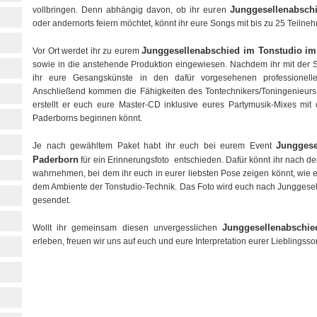
Junggesellenabsch
vollbringen. Denn abhängig davon, ob ihr euren
oder andernorts feiern möchtet, könnt ihr eure Songs mit bis zu 25 Teilne
Junggesellenabschied im Tonstudio i
Vor Ort werdet ihr zu eurem
sowie in die anstehende Produktion eingewiesen. Nachdem ihr mit der St
ihr eure Gesangskünste in den dafür vorgesehenen professione
Anschließend kommen die Fähigkeiten des Tontechnikers/Toningenieurs 
erstellt er euch eure Master-CD inklusive eures Partymusik-Mixes mit
Paderborns beginnen könnt.
Jungges
Je nach gewähltem Paket habt ihr euch bei eurem Event
Paderborn
für ein Erinnerungsfoto entschieden. Dafür könnt ihr nach 
wahrnehmen, bei dem ihr euch in eurer liebsten Pose zeigen könnt, wie 
dem Ambiente der Tonstudio-Technik. Das Foto wird euch nach Junggese
gesendet.
Junggesellenabschi
Wollt ihr gemeinsam diesen unvergesslichen
erleben, freuen wir uns auf euch und eure Interpretation eurer Lieblingsso