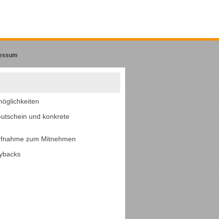
essum
öglichkeiten
utschein und konkrete
Aufnahme zum Mitnehmen
aybacks