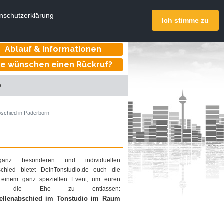
DeinTonstudio.de
enschutzerklärung
onstudios deutschlandweit
Ich stimme zu
Online buchen
Ablauf & Informationen
ie wünschen einen Rückruf?
e
schied in Paderborn
anz besonderen und individuellen
schied bietet DeinTonstudio.de euch die
 einem ganz speziellen Event, um euren
n die Ehe zu entlassen:
ellenabschied im Tonstudio im Raum