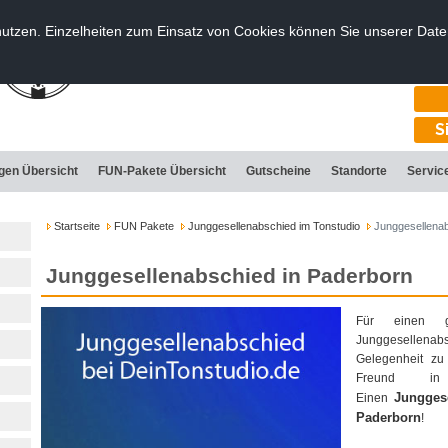
nutzen. Einzelheiten zum Einsatz von Cookies können Sie unserer Dat
T
S
ngen Übersicht
FUN-Pakete Übersicht
Gutscheine
Standorte
Servic
Startseite
FUN Pakete
Junggesellenabschied im Tonstudio
Junggesellenab
Junggesellenabschied in Paderborn
Für einen g
Junggesellenab
Gelegenheit zu
Freund i
Jungges
Einen
Paderborn
!