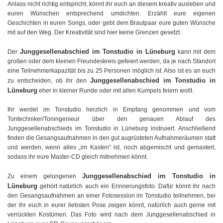
Anlass nicht richtig entspricht, könnt ihr euch an diesem kreativ ausleben und
euren Wünschen entsprechend umdichten. Erzählt eure eigenen
Geschichten in euren Songs, oder gebt dem Brautpaar eure guten Wünsche
mit auf den Weg. Der Kreativität sind hier keine Grenzen gesetzt.
Junggesellenabschied im Tonstudio in Lüneburg
Der
kann mit dem
großen oder dem kleinen Freundeskreis gefeiert werden, da je nach Standort
eine Teilnehmerkapazität bis zu 25 Personen möglich ist. Also ist es an euch
Junggesellenabschied im Tonstudio in
zu entscheiden, ob ihr den
Lüneburg
eher in kleiner Runde oder mit allen Kumpels feiern wollt.
Ihr werdet im Tonstudio herzlich in Empfang genommen und vom
Tontechniker/Toningenieur über den genauen Ablauf des
Junggesellenabschieds im Tonstudio in Lüneburg instruiert. Anschließend
finden die Gesangsaufnahmen in den gut augrüsteten Aufnahmeräumen statt
und werden, wenn alles „im Kasten“ ist, noch abgemischt und gemastert,
sodass ihr eure Master-CD gleich mitnehmen könnt.
Junggesellenabschied im Tonstudio in
Zu einem gelungenen
Lüneburg
gehört natürlich auch ein Erinnerungsfoto. Dafür könnt ihr nach
den Gesangsaufnahmen an einer Fotosession im Tonstudio teilnehmen, bei
der ihr euch in eurer liebsten Pose zeigen könnt, natürlich auch gerne mit
verrückten Kostümen. Das Foto wird nach dem Junggesellenabschied in