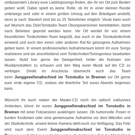
umfassenden Library eure Lieblingssongs finden, die ihr vor Ort zum Besten
geben wollt. Dabei spielt es keine Rolle, ob ihr in einer kleinen Runde
unterwegs seid oder in einem großen Umzug auf den Bräutigam anstoßt,
denn je nach Standort sind bis zu 25 Teilnehmer möglich. Vorab kann euch
auf Wunsch das DeinTonstudio-Team Übungsversionen bereitstellen, damit
nach Belieben geprobt werden kann. Vor Ort werdet ihr von einem
freundlichen Tontechniker-Team begrüßt, das euch in die Tonstudiotechnik
einweist und euch den einen oder anderen Rat für gelungene Aufnahmen
geben kann. In einem professionellen Aufnahmeraum könnt ihr eure Songs
realisieren und sie anschließend vom Tontechniker/Toningenieur bearbeiten
lassen. Nutzt hier gerne die Gelegenheit, hinter die Kulissen von
Musikproduktion zu schauen und den Weg eurer Musik auf die CD zu
verfolgen. Direkt im Anschluss überreicht euch das Team
Junggesellenabschied im Tonstudio in Bremen
beim
vor Ort gerne
eure erste eigene CD, sodass der feierliche Teil eures Abends beginnen
kann.
Wünscht ihr euch neben der Master-CD noch ein optisch exklusives
Junggesellenabschied im Tonstudio in
Andenken, könnt ihr euren
Bremen
mit einer Fotosession ausklingen lassen. Ob humorvolle Posen in
bunten Kostümen oder eine gemeinsame Aufnahme vor dem Mikrofon und
der Studiotechnik, unsere kleine Kamera steht euch zur Verfügung. Das Foto
Junggesellenabschied im Tonstudio in
wird nach dem Event