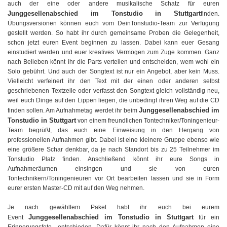
auch der eine oder andere musikalische Schatz für euren
Junggesellenabschied im Tonstudio in Stuttgart
finden.
Übungsversionen können euch vom DeinTonstudio-Team zur Verfügung
gestellt werden. So habt ihr durch gemeinsame Proben die Gelegenheit,
schon jetzt euren Event beginnen zu lassen. Dabei kann euer Gesang
einstudiert werden und euer kreatives Vermögen zum Zuge kommen. Ganz
nach Belieben könnt ihr die Parts verteilen und entscheiden, wem wohl ein
Solo gebührt. Und auch der Songtext ist nur ein Angebot, aber kein Muss.
Vielleicht verfeinert ihr den Text mit der einen oder anderen selbst
geschriebenen Textzeile oder verfasst den Songtext gleich vollständig neu,
weil euch Dinge auf den Lippen liegen, die unbedingt ihren Weg auf die CD
Junggesellenabschied im
finden sollen. Am Aufnahmetag werdet ihr beim
Tonstudio in Stuttgart
von einem freundlichen Tontechniker/Toningenieur-
Team begrüßt, das euch eine Einweisung in den Hergang von
professionellen Aufnahmen gibt. Dabei ist eine kleinere Gruppe ebenso wie
eine größere Schar denkbar, da je nach Standort bis zu 25 Teilnehmer im
Tonstudio Platz finden. Anschließend könnt ihr eure Songs in
Aufnahmeräumen einsingen und sie von euren
Tontechnikern/Toningenieuren vor Ort bearbeiten lassen und sie in Form
eurer ersten Master-CD mit auf den Weg nehmen.
Je nach gewähltem Paket habt ihr euch bei eurem
Junggesellenabschied im Tonstudio in Stuttgart
Event
für ein
Erinnerungsfoto entschieden. Dafür könnt ihr nach den Aufnahmen eine